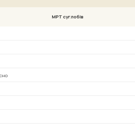
МРТ суглобів
есно