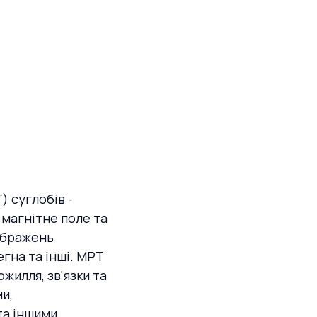
 суглобів -
 магнітне поле та
ображень
тегна та інші. МРТ
жилля, зв'язки та
и,
та іншими