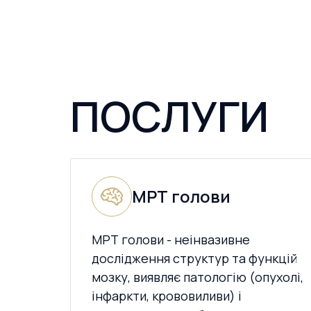
ПОСЛУГИ
МРТ голови
МРТ голови - неінвазивне
дослідження структур та функцій
мозку, виявляє патологію (опухолі,
інфаркти, крововиливи) і