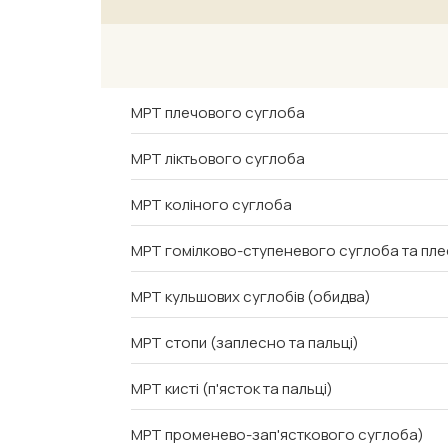
МРТ плечового суглоба
МРТ ліктьового суглоба
МРТ коліного суглоба
МРТ гомілково-ступеневого суглоба та пл
МРТ кульшових суглобів (обидва)
МРТ стопи (заплесно та пальці)
МРТ кисті (п'ясток та пальці)
МРТ променево-зап'ясткового суглоба)