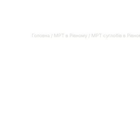
ГОЛОВНА
МРТ
ЦІНИ
КОНТАКТИ
БЛОГ
Головна
/
МРТ в Рівному
/ МРТ суглобів в Рівно
МРТ СУГЛ
Проводимо всі види магнітн