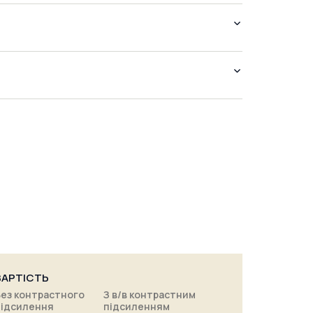
ВАРТІСТЬ
Без контрастного
З в/в контрастним
підсилення
підсиленням