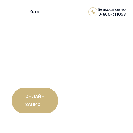
Безкоштовно
Київ
0-800-311058
ДІАГНОСТИЧНИЙ
ЦЕНТР МРТ+ В КИЄВІ
Проводимо всі види магнітно-резонансних
досліджень
ОНЛАЙН
ЗАПИС