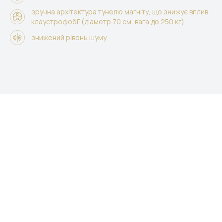
зручна архітектура тунелю магніту, що знижує вплив
клаустрофобії (діаметр 70 см, вага до 250 кг)
знижений рівень шуму
МРТ
Важливо знати
Підготовка до МРТ
Протипоказання МРТ
Як проводиться МРТ
Отримання результатів МРТ