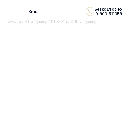
Безкоштовно
Київ
0-800-311058
Головна
/
КТ в Луцьку
/ КТ ОГК та ОЧП в Луцьку
КТ ОГК ТА ОЧП В
ЛУЦЬКУ
Проводимо всі види магнітно-резонансних
досліджень