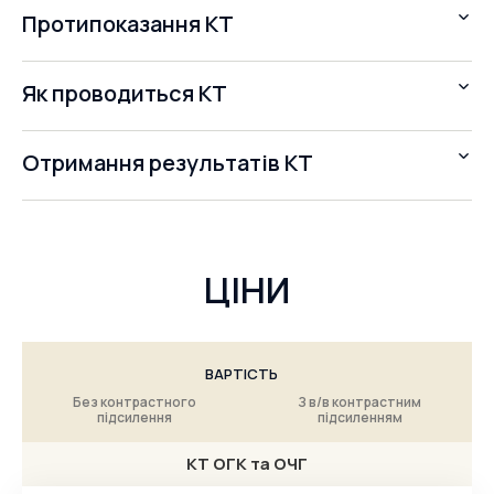
Протипоказання КТ
Як проводиться КТ
Отримання результатів КТ
ЦІНИ
ВАРТІСТЬ
Без контрастного
З в/в контрастним
підсилення
підсиленням
КТ ОГК та ОЧГ